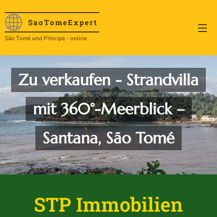
SaoTome
Expert
São Tomé und Príncipe - online
Zu verkaufen - Strandvilla
mit 360°-Meerblick –
Santana, São Tomé
STP Immobilien