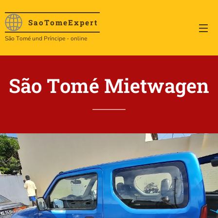
SaoTome
Expert
São Tomé und Príncipe - online
São Tomé Mietwagen
.