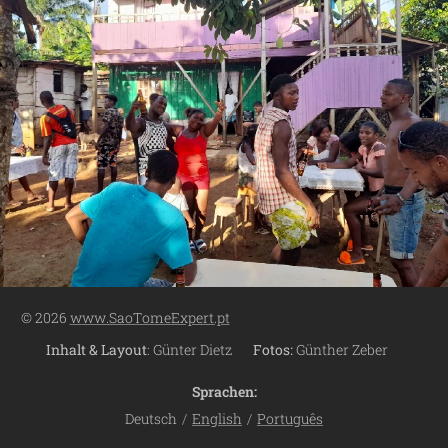
© 2026
www.SaoTomeExpert.pt
Inhalt & Layout
: Günter Dietz
Fotos:
Günther Zeber
Sprachen
Deutsch
English
Português