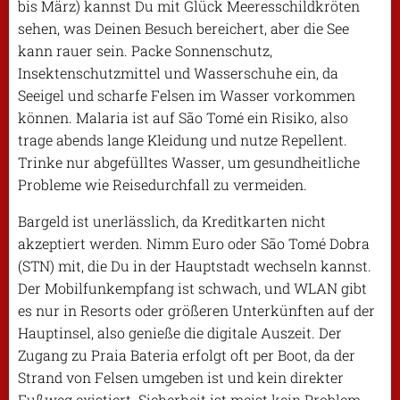
bis März) kannst Du mit Glück Meeresschildkröten
sehen, was Deinen Besuch bereichert, aber die See
kann rauer sein. Packe Sonnenschutz,
Insektenschutzmittel und Wasserschuhe ein, da
Seeigel und scharfe Felsen im Wasser vorkommen
können. Malaria ist auf São Tomé ein Risiko, also
trage abends lange Kleidung und nutze Repellent.
Trinke nur abgefülltes Wasser, um gesundheitliche
Probleme wie Reisedurchfall zu vermeiden.
Bargeld ist unerlässlich, da Kreditkarten nicht
akzeptiert werden. Nimm Euro oder São Tomé Dobra
(STN) mit, die Du in der Hauptstadt wechseln kannst.
Der Mobilfunkempfang ist schwach, und WLAN gibt
es nur in Resorts oder größeren Unterkünften auf der
Hauptinsel, also genieße die digitale Auszeit. Der
Zugang zu Praia Bateria erfolgt oft per Boot, da der
Strand von Felsen umgeben ist und kein direkter
Fußweg existiert. Sicherheit ist meist kein Problem,