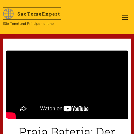
SaoTome
Expert
São Tomé und Príncipe - online
Praia Bateria: Der