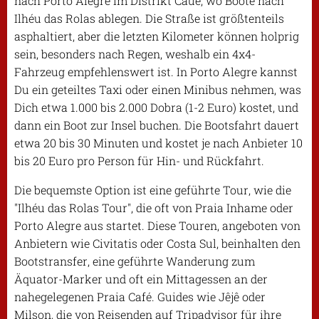
nach Porto Alegre im Distrikt Caué, wo Boote nach
Ilhéu das Rolas ablegen. Die Straße ist größtenteils
asphaltiert, aber die letzten Kilometer können holprig
sein, besonders nach Regen, weshalb ein 4x4-
Fahrzeug empfehlenswert ist. In Porto Alegre kannst
Du ein geteiltes Taxi oder einen Minibus nehmen, was
Dich etwa 1.000 bis 2.000 Dobra (1-2 Euro) kostet, und
dann ein Boot zur Insel buchen. Die Bootsfahrt dauert
etwa 20 bis 30 Minuten und kostet je nach Anbieter 10
bis 20 Euro pro Person für Hin- und Rückfahrt.
Die bequemste Option ist eine geführte Tour, wie die
"Ilhéu das Rolas Tour", die oft von Praia Inhame oder
Porto Alegre aus startet. Diese Touren, angeboten von
Anbietern wie Civitatis oder Costa Sul, beinhalten den
Bootstransfer, eine geführte Wanderung zum
Äquator-Marker und oft ein Mittagessen an der
nahegelegenen Praia Café. Guides wie Jêjê oder
Milson, die von Reisenden auf Tripadvisor für ihre