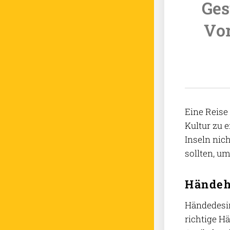
Ges
Vor
Eine Reise
Kultur zu 
Inseln nic
sollten, u
Händeh
Händedesin
richtige H