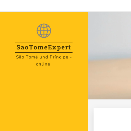
SaoTome
Expert
São Tomé und Príncipe -
online