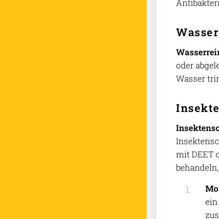
Antibakteri
Wasser
Wasserrei
oder abgel
Wasser tri
Insekt
Insektensc
Insektensc
mit DEET o
behandeln,
Mos
ein
zus