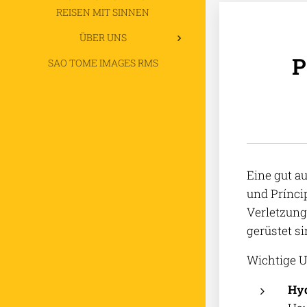
REISEN MIT SINNEN
ÜBER UNS
P
SAO TOME IMAGES RMS
Eine gut a
und Prínci
Verletzung
gerüstet si
Wichtige U
Hyd