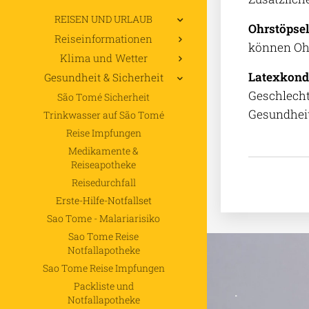
REISEN UND URLAUB
Ohrstöpsel
Reiseinformationen
können Ohr
Klima und Wetter
Latexkond
Gesundheit & Sicherheit
Geschlecht
São Tomé Sicherheit
Gesundheit
Trinkwasser auf São Tomé
Reise Impfungen
Medikamente &
Reiseapotheke
Reisedurchfall
Erste-Hilfe-Notfallset
Sao Tome - Malariarisiko
Sao Tome Reise
Notfallapotheke
Sao Tome Reise Impfungen
Packliste und
.
Notfallapotheke