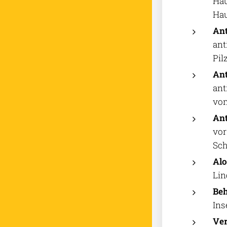
Hau
Hau
Ant
ant
Pil
Ant
ant
von
Ant
vor
Sch
Alo
Lin
Beh
Ins
Ver