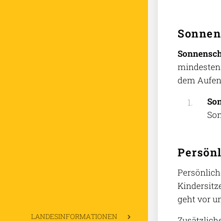
Sonnen
Sonnensch
mindestens
dem Aufent
Son
Son
Persön
Persönlich
Kindersitze
geht vor u
LANDESINFORMATIONEN
Zusätzlich