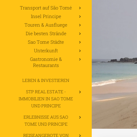
Transport auf São Tomé
Insel Principe
Touren & Ausfluege
Die besten Strände
Sao Tome Städte
Unterkunft
Gastronomie &
Restaurants
LEBEN & INVESTIEREN
STP REAL ESTATE -
IMMOBILIEN IN SAO TOME
UND PRINCIPE
ERLEBNISSE AUS SAO
TOME UND PRINCIPE
REISEANGEBOTE VON