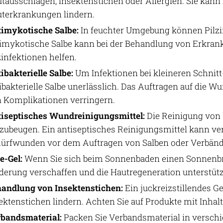
tausschlägen, Insektenstichen oder Allergien. Sie kan
terkrankungen lindern.
imykotische Salbe:
In feuchter Umgebung können Pilzin
imykotische Salbe kann bei der Behandlung von Erkran
zinfektionen helfen.
ibakterielle Salbe:
Um Infektionen bei kleineren Schnit
ibakterielle Salbe unerlässlich. Das Auftragen auf die W
 Komplikationen verringern.
iseptisches Wundreinigungsmittel:
Die Reinigung von 
zubeugen. Ein antiseptisches Reinigungsmittel kann v
ürfwunden vor dem Auftragen von Salben oder Verbände
e-Gel:
Wenn Sie sich beim Sonnenbaden einen Sonnenbr
derung verschaffen und die Hautregeneration unterstüt
andlung von Insektenstichen:
Ein juckreizstillendes 
ektenstichen lindern. Achten Sie auf Produkte mit Inhal
bandsmaterial:
Packen Sie Verbandsmaterial in verschi