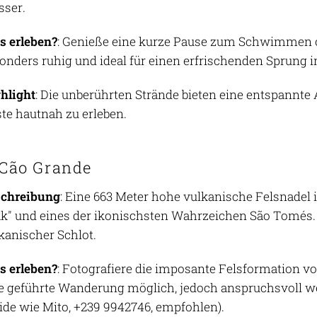
ser.
 erleben?
: Genieße eine kurze Pause zum Schwimmen o
onders ruhig und ideal für einen erfrischenden Sprung 
hlight
: Die unberührten Strände bieten eine entspannte
te hautnah zu erleben.
 Cão Grande
schreibung
: Eine 663 Meter hohe vulkanische Felsnadel 
k" und eines der ikonischsten Wahrzeichen São Tomés. S
kanischer Schlot.
 erleben?
: Fotografiere die imposante Felsformation v
e geführte Wanderung möglich, jedoch anspruchsvoll w
ide wie Mito, +239 9942746, empfohlen).