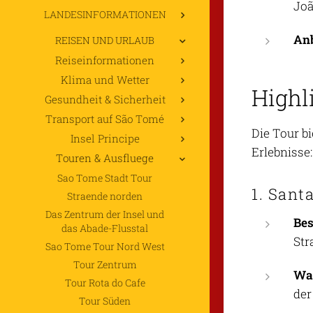
Joã
LANDESINFORMATIONEN
Anb
REISEN UND URLAUB
Reiseinformationen
Klima und Wetter
Highl
Gesundheit & Sicherheit
Transport auf São Tomé
Die Tour bi
Insel Principe
Erlebnisse:
Touren & Ausfluege
Sao Tome Stadt Tour
1. Sant
Straende norden
Das Zentrum der Insel und
Be
das Abade-Flusstal
Str
Sao Tome Tour Nord West
Tour Zentrum
Was
Tour Rota do Cafe
der
Tour Süden