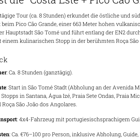
tägige Tour (ca. 8 Stunden) erkundet die östliche und s
beim Pico Cão Grande, einer 663 Meter hohen vulkanisc
 der Hauptstadt São Tomé und führt entlang der EN2 durc
it einem kulinarischen Stopp in der berühmten Roça São
ick
uer
: Ca. 8 Stunden (ganztägig).
ute
: Start in São Tomé Stadt (Abholung an der Avenida Ma
 Stopps in Santana, Água Izé, Praia Sete Ondas, Praia Mic
 Roça São João dos Angolares.
nsport
: 4x4-Fahrzeug mit portugiesischsprachigem Guid
sten
: Ca. €76–100 pro Person, inklusive Abholung, Guide