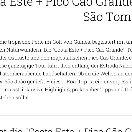
a Este + Pico Cão Grand
São Tom
die tropische Perle im Golf von Guinea, begeistert mit
gen Naturwundern. Die "Costa Este + Pico Cão Grande"-Tou
der Ostküste und den majestätischen Pico Cão Grande, 
iese ganztägige Tour führt dich entlang der Estrada Naci
d atemberaubende Landschaften. Ob du die Wellen an der
a São João genießt – dieser Roadtrip ist ein unvergesslic
n musst, inklusive Highlights, praktischer Tipps und G
stehen sollte.
st die "Costa Este + Pico Cão 