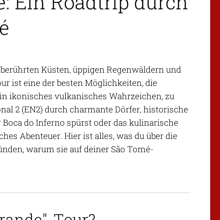
e: Ein Roadtrip durch
é
 unberührten Küsten, üppigen Regenwäldern und
r ist eine der besten Möglichkeiten, die
ein ikonisches vulkanisches Wahrzeichen, zu
onal 2 (EN2) durch charmante Dörfer, historische
 Boca do Inferno spürst oder das kulinarische
hes Abenteuer. Hier ist alles, was du über die
ründen, warum sie auf deiner São Tomé-
Grande"-Tour?