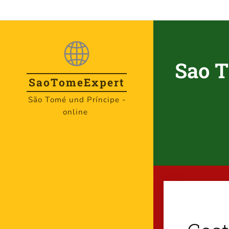
Sao T
SaoTome
Expert
São Tomé und Príncipe -
online