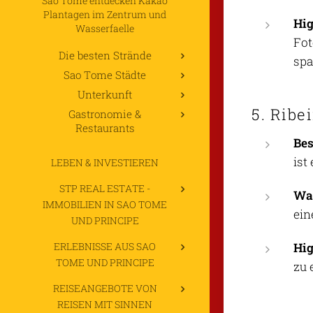
Sao Tome entdecken Kakao
Plantagen im Zentrum und
Hig
Wasserfaelle
Fot
Die besten Strände
spa
Sao Tome Städte
Unterkunft
5. Ribe
Gastronomie &
Restaurants
Be
ist
LEBEN & INVESTIEREN
STP REAL ESTATE -
Was
IMMOBILIEN IN SAO TOME
ein
UND PRINCIPE
ERLEBNISSE AUS SAO
Hig
TOME UND PRINCIPE
zu 
REISEANGEBOTE VON
REISEN MIT SINNEN