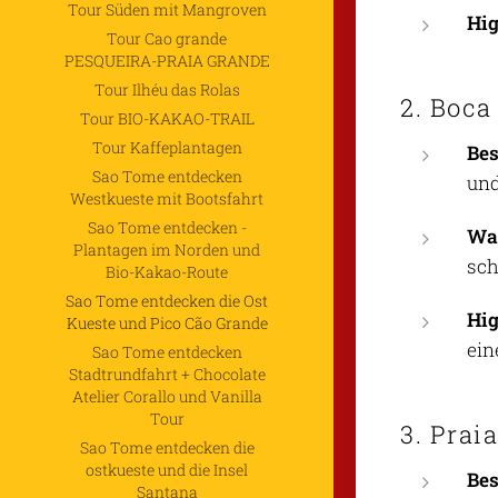
Tour Süden mit Mangroven
Hig
Tour Cao grande
PESQUEIRA-PRAIA GRANDE
Tour Ilhéu das Rolas
2. Boca
Tour BIO-KAKAO-TRAIL
Tour Kaffeplantagen
Be
Sao Tome entdecken
und
Westkueste mit Bootsfahrt
Sao Tome entdecken -
Was
Plantagen im Norden und
sch
Bio-Kakao-Route
Sao Tome entdecken die Ost
Hig
Kueste und Pico Cão Grande
ein
Sao Tome entdecken
Stadtrundfahrt + Chocolate
Atelier Corallo und Vanilla
Tour
3. Prai
Sao Tome entdecken die
ostkueste und die Insel
Be
Santana