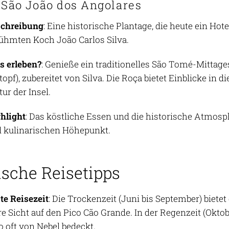
 São João dos Angolares
schreibung
: Eine historische Plantage, die heute ein Ho
ühmten Koch João Carlos Silva.
 erleben?
: Genieße ein traditionelles São Tomé-Mittage
topf), zubereitet von Silva. Die Roça bietet Einblicke in
tur der Insel.
hlight
: Das köstliche Essen und die historische Atmos
 kulinarischen Höhepunkt.
ische Reisetipps
te Reisezeit
: Die Trockenzeit (Juni bis September) biet
re Sicht auf den Pico Cão Grande. In der Regenzeit (Okt
o oft von Nebel bedeckt.