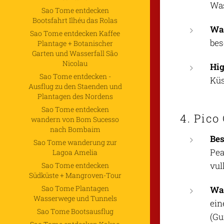
Was
Sao Tome entdecken
Bootsfahrt Ilhéu das Rolas
Was
Sao Tome entdecken Kaffee
bes
Plantage + Botanischer
Garten und Wasserfall São
Nicolau
Hig
Sao Tome entdecken -
Küs
Ausflug zu den Staenden und
Plantagen des Nordens
Sao Tome entdecken
4. Pico
wandern von Bom Sucesso
nach Bombaim
Be
Sao Tome wanderung zur
Pea
Lagoa Amelia
vul
Sao Tome entdecken
Südküste + Mangroven-Tour
Sao Tome Plantagen
Was
Wasserwege und Tunnels
ein
Sao Tome Bootsausflug
(Gu