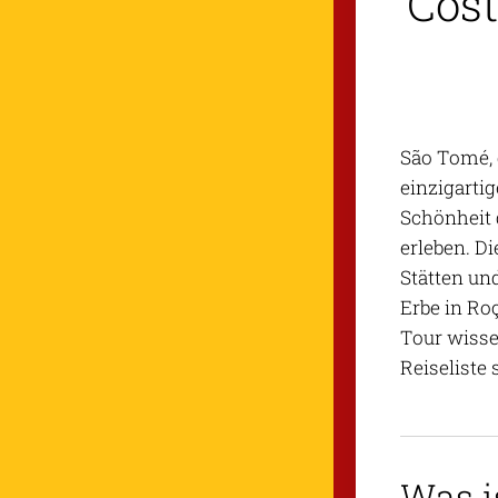
Cost
São Tomé, 
einzigarti
Schönheit 
erleben. D
Stätten un
Erbe in Roç
Tour wisse
Reiseliste 
Was i