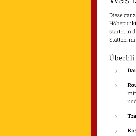
Diese ganz
Höhepunkt 
startet in
Stätten, m
Überbl
Da
Ro
mit
und
Tra
Ko