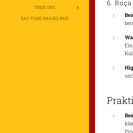
6. Roça
ÜBER UNS
Be
SAO TOME IMAGES RMS
ber
Was
Ein
Kul
Hig
und
Prakt
Bes
kla
Pic