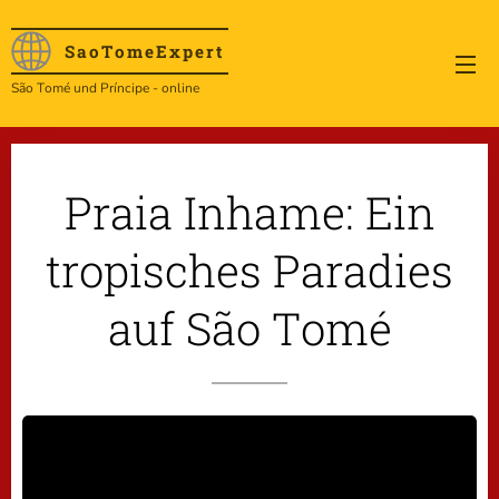
SaoTome
Expert
São Tomé und Príncipe - online
Praia Inhame: Ein
tropisches Paradies
auf São Tomé