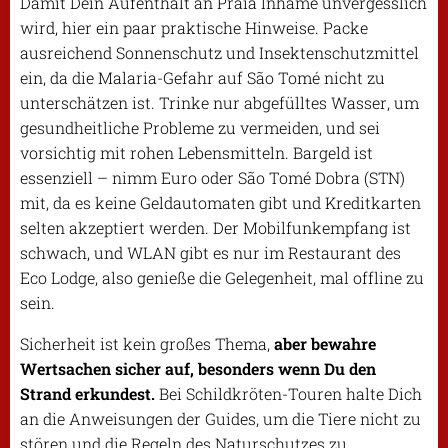
Damit Dein Aufenthalt an Praia Inhame unvergesslich
wird, hier ein paar praktische Hinweise. Packe
ausreichend Sonnenschutz und Insektenschutzmittel
ein, da die Malaria-Gefahr auf São Tomé nicht zu
unterschätzen ist. Trinke nur abgefülltes Wasser, um
gesundheitliche Probleme zu vermeiden, und sei
vorsichtig mit rohen Lebensmitteln. Bargeld ist
essenziell – nimm Euro oder São Tomé Dobra (STN)
mit, da es keine Geldautomaten gibt und Kreditkarten
selten akzeptiert werden. Der Mobilfunkempfang ist
schwach, und WLAN gibt es nur im Restaurant des
Eco Lodge, also genieße die Gelegenheit, mal offline zu
sein.
Sicherheit ist kein großes Thema,
aber bewahre
Wertsachen sicher auf, besonders wenn Du den
Strand erkundest.
Bei Schildkröten-Touren halte Dich
an die Anweisungen der Guides, um die Tiere nicht zu
stören und die Regeln des Naturschutzes zu