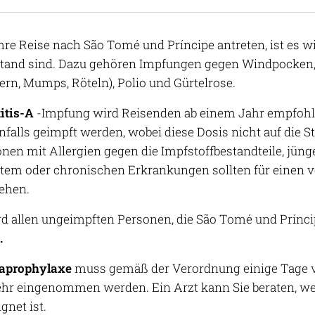
hre Reise nach São Tomé und Príncipe antreten, ist es wi
tand sind. Dazu gehören Impfungen gegen Windpocken, D
n, Mumps, Röteln), Polio und Gürtelrose.
itis-A
-Impfung wird Reisenden ab einem Jahr empfohl
enfalls geimpft werden, wobei diese Dosis nicht auf di
onen mit Allergien gegen die Impfstoffbestandteile, jün
em oder chronischen Erkrankungen sollten für einen 
iehen.
d allen ungeimpften Personen, die São Tomé und Prínci
.
iaprophylaxe
muss gemäß der Verordnung einige Tage vo
hr eingenommen werden. Ein Arzt kann Sie beraten, w
gnet ist.