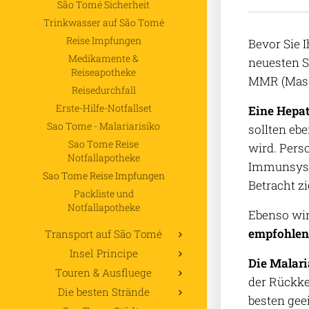
São Tomé Sicherheit
Trinkwasser auf São Tomé
Reise Impfungen
Bevor Sie I
Medikamente &
neuesten S
Reiseapotheke
MMR (Maser
Reisedurchfall
Erste-Hilfe-Notfallset
Eine Hepat
Sao Tome - Malariarisiko
sollten eb
Sao Tome Reise
wird. Pers
Notfallapotheke
Immunsyst
Sao Tome Reise Impfungen
Betracht z
Packliste und
Notfallapotheke
Ebenso wir
empfohlen
Transport auf São Tomé
Insel Principe
Die Malar
Touren & Ausfluege
der Rückke
Die besten Strände
besten geei