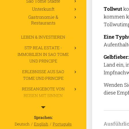
Sao Tome Städte
Tollwut
ko
Unterkunft
kommen kön
Gastronomie &
Restaurants
Tollwutim
Eine Typh
LEBEN & INVESTIEREN
Aufenthalt
STP REAL ESTATE -
IMMOBILIEN IN SAO TOME
Gelbfieber:
UND PRINCIPE
Land ein, 
ERLEBNISSE AUS SAO
Impfnachwe
TOME UND PRINCIPE
Wenden Sie
REISEANGEBOTE VON
diese Emp
REISEN MIT SINNEN
ÜBER UNS
SAO TOME IMAGES RMS
Sprachen
Ausführlic
Deutsch
English
Português