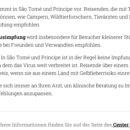
mmt in São Tomé und Príncipe vor. Reisenden, die mit T
nen, wie Campern, Wildtierforschern, Tierärzten und B
pfung empfohlen.
usimpfung
wird insbesondere für Besucher kleinerer Stä
e bei Freunden und Verwandten empfohlen.
In São Tomé und Príncipe ist in der Regel keine Impfung 
in dem das Virus weit verbreitet ist. Reisende über ein
is, wenn sie aus einem Land mit Gelbfieberrisiko einrei
 sich immer an Ihren Arzt, um klinische Beratung zu I
fehlungen anzupassen.
here Informationen finden Sie auf der Seite des
Center