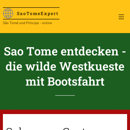
SaoTome
Expert
São Tomé und Príncipe - online
Sao Tome entdecken -
die wilde Westkueste
mit Bootsfahrt