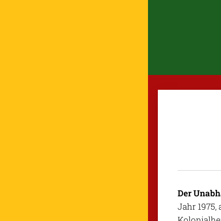
Der Unabh
Jahr 1975,
Kolonialher