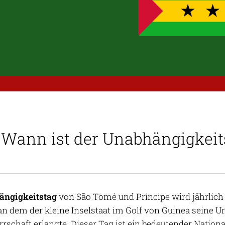
Wann ist der Unabhängigkei
ängigkeitstag
von São Tomé und Príncipe wird jährlich a
 an dem der kleine Inselstaat im Golf von Guinea seine 
rschaft erlangte. Dieser Tag ist ein bedeutender Nationa