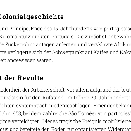
Kolonialgeschichte
nd Príncipe, Ende des 15. Jahrhunderts von portugiesis
Kolonialstützpunkten Portugals. Die zunächst unbewoh
die Zuckerrohrplantagen anlegten und versklavte Afrikane
te verlagerte sich der Schwerpunkt auf Kaffee und Kakao
eit angewiesen waren.
t der Revolte
iedenheit der Arbeiterschaft, vor allem aufgrund der b
Grundstein für den Aufstand. Im frühen 20. Jahrhunder
chten systematisch niedergeschlagen. Einer der bekan
Jahr 1953, bei dem zahlreiche São Toméer von portugies
gime verteidigten. Dieses tragische Ereignis mobilisiert
mus und bereitete den Boden für organisierten Widersta