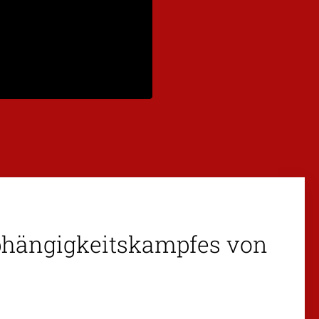
bhängigkeitskampfes von
é