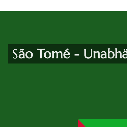
S
ão Tomé - Unabhä