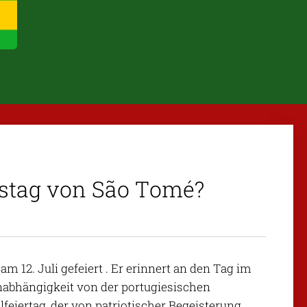
tstag von São Tomé?
m 12. Juli gefeiert
. Er erinnert an den Tag im
Unabhängigkeit von der portugiesischen
lfeiertag, der von patriotischer Begeisterung,