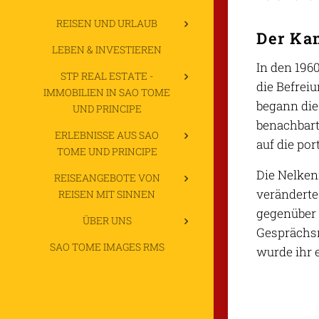
REISEN UND URLAUB
Der Ka
LEBEN & INVESTIEREN
In den 196
STP REAL ESTATE -
die Befrei
IMMOBILIEN IN SAO TOME
begann die
UND PRINCIPE
benachbart
ERLEBNISSE AUS SAO
auf die po
TOME UND PRINCIPE
Die Nelken
REISEANGEBOTE VON
veränderte
REISEN MIT SINNEN
gegenüber 
ÜBER UNS
Gesprächsr
SAO TOME IMAGES RMS
wurde ihr e