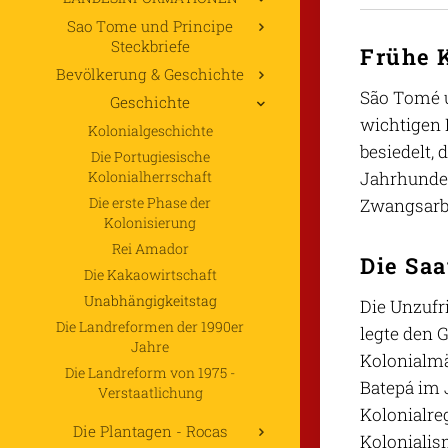
Sao Tome und Principe
Steckbriefe
Frühe 
Bevölkerung & Geschichte
São Tomé u
Geschichte
wichtigen 
Kolonialgeschichte
besiedelt, 
Die Portugiesische
Kolonialherrschaft
Jahrhunder
Die erste Phase der
Zwangsarb
Kolonisierung
Rei Amador
Die Saa
Die Kakaowirtschaft
Unabhängigkeitstag
Die Unzufr
Die Landreformen der 1990er
legte den 
Jahre
Kolonialmä
Die Landreform von 1975 -
Batepá im 
Verstaatlichung
Kolonialre
Die Plantagen - Rocas
Kolonialis