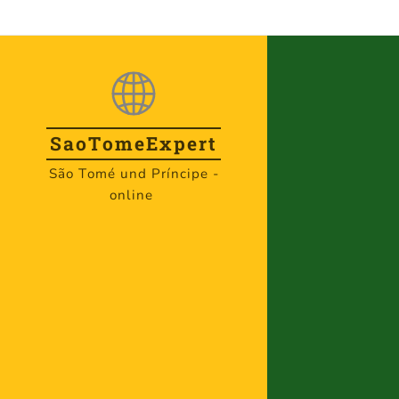
SaoTome
Expert
São Tomé und Príncipe -
online