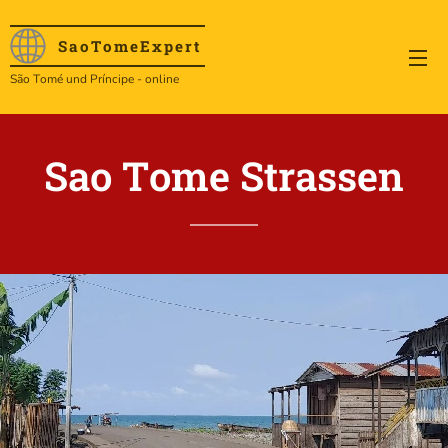
SaoTome
Expert
São Tomé und Príncipe - online
Sao Tome Strassen
.