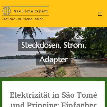
SaoTome
Expert
São Tomé und Príncipe - online
Steckdosen, Strom,
Adapter
Elektrizität in São Tomé
und Príncipe: Einfacher