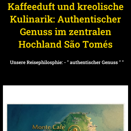
Kaffeeduft und kreolische
Kulinarik: Authentischer
Genuss im zentralen
Hochland São Tomés
Unsere Reisephilosphie: - "
authentischer Genuss " "