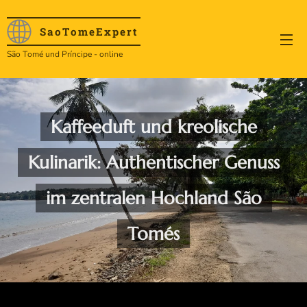
SaoTome
Expert
São Tomé und Príncipe - online
Kaffeeduft und kreolische
Kulinarik: Authentischer Genuss
im zentralen Hochland São
Tomés