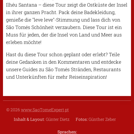
Ilhéu Santana – diese Tour zeigt die Ostküste der Insel
in ihrer ganzen Pracht. Pack deine Badekleidung,
genieße die "leve leve"-Stimmung und lass dich von
São Tomés Schönheit verzaubern. Diese Tour ist ein
Muss für jeden, der die Insel von Land und Meer aus
erleben möchte!
Hast du diese Tour schon geplant oder erlebt? Teile
deine Gedanken in den Kommentaren und entdecke
unsere Guides zu São Tomés Stränden, Restaurants
und Unterkünften für mehr Reiseinspiration!
© 2026
www.SaoTomeExpert.pt
Inhalt & Layout
: Günter Dietz
Fotos:
Günther Zeber
Sprachen