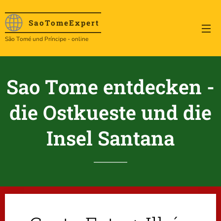
SaoTome
Expert
São Tomé und Príncipe - online
Sao Tome entdecken -
die Ostkueste und die
Insel Santana