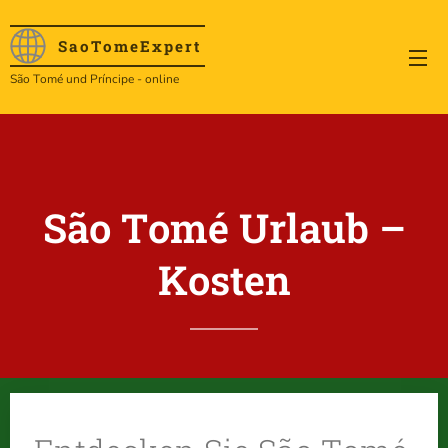
SaoTome
Expert
São Tomé und Príncipe - online
São Tomé Urlaub –
Kosten