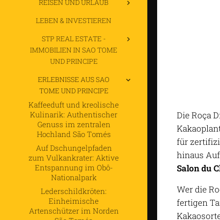
REISEN UND URLAUB
LEBEN & INVESTIEREN
STP REAL ESTATE -
IMMOBILIEN IN SAO TOME
UND PRINCIPE
ERLEBNISSE AUS SAO
TOME UND PRINCIPE
Kaffeeduft und kreolische
Kulinarik: Authentischer
Die Roça D
Genuss im zentralen
Kakaoplant
Hochland São Tomés
für zertifi
Auf Dschungelpfaden
hinaus Auf
zum Vulkankrater: Aktive
Entspannung im Obô-
Salon du C
Nationalpark
Wer die Ro
Lederschildkröten:
Einheimische
fertigen T
Artenschützer im Norden
Kakaosorte