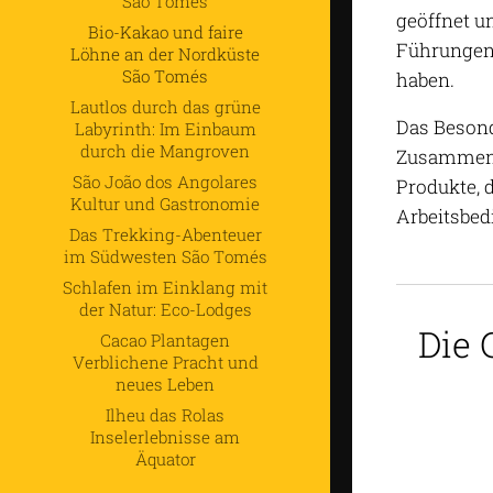
São Tomés
geöffnet u
Bio-Kakao und faire
Führungen 
Löhne an der Nordküste
São Tomés
haben.
Lautlos durch das grüne
Das Besond
Labyrinth: Im Einbaum
durch die Mangroven
Zusammenar
São João dos Angolares
Produkte, 
Kultur und Gastronomie
Arbeitsbedi
Das Trekking-Abenteuer
im Südwesten São Tomés
Schlafen im Einklang mit
der Natur: Eco-Lodges
Die 
Cacao Plantagen
Verblichene Pracht und
neues Leben
Ilheu das Rolas
Inselerlebnisse am
Äquator