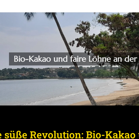
Bio-Kakao und faire Löhne an de
e süße Revolution: Bio-Kakao 