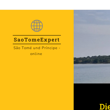
SaoTome
Expert
São Tomé und Príncipe -
online
Di