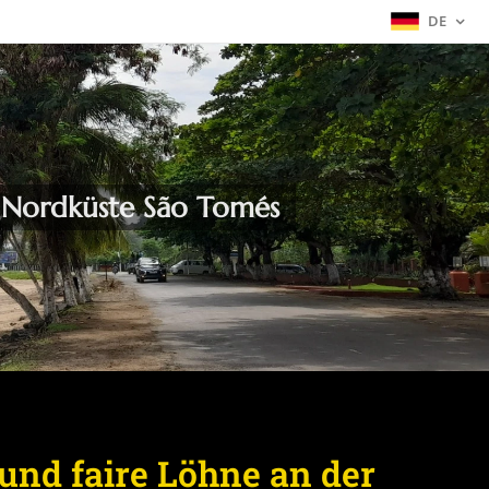
DE
r Nordküste São Tomés
und faire Löhne an der