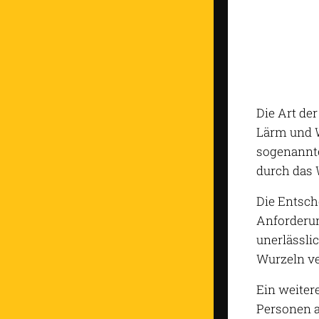
Die Art de
Lärm und W
sogenannte
durch das 
Die Entsche
Anforderun
unerlässli
Wurzeln v
Ein weiter
Personen a