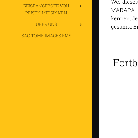
Wer dieses 
REISEANGEBOTE VON
MARAPA – b
REISEN MIT SINNEN
kennen, de
ÜBER UNS
gesamte E
SAO TOME IMAGES RMS
Fortb