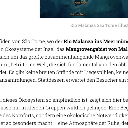
Rio Malanza Sao Tome Illust
Süden von São Tomé, wo der
Rio Malanza ins Meer mün
en Ökosysteme der Insel: das
Mangrovengebiet von Ma
s sich um das größte zusammenhängende Mangrovenwald
mt, betritt eine Welt, die sich fundamental von den übl
det. Es gibt keine breiten Strände mit Liegestühlen, kei
sammlungen. Stattdessen erwartet den Besucher ein st
l dieses Ökosystem so empfindlich ist, zeigt sich hier
nisse nur in kleinen Gruppen wirklich gelingen. Eine B
e des Komforts, sondern eine ökologische Notwendigkeit.
iet so besonders macht – eine Atmosphäre der Ruhe, de