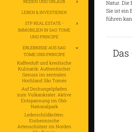
REISEN UND URLAUB
Natur. Die
Sie ist ei
LEBEN & INVESTIEREN
führen kan
STP REAL ESTATE -
IMMOBILIEN IN SAO TOME
UND PRINCIPE
ERLEBNISSE AUS SAO
Das
TOME UND PRINCIPE
Kaffeeduft und kreolische
Kulinarik: Authentischer
Genuss im zentralen
Hochland São Tomés
Auf Dschungelpfaden
zum Vulkankrater: Aktive
Entspannung im Obô-
Nationalpark
Lederschildkröten:
Einheimische
Artenschützer im Norden