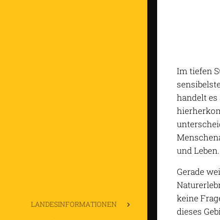
Im tiefen 
sensibelst
handelt e
hierherkom
unterschei
Menschenan
und Leben.
Gerade wei
Naturerleb
keine Frag
LANDESINFORMATIONEN
dieses Geb