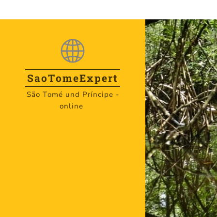
.
SaoTome
Expert
São Tomé und Príncipe -
online