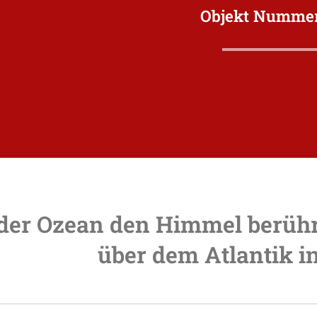
Objekt Nummer
er Ozean den Himmel berührt
über dem Atlantik i