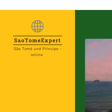
SaoTome
Expert
São Tomé und Príncipe -
online