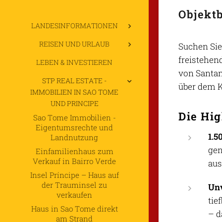
Objekt
LANDESINFORMATIONEN
REISEN UND URLAUB
Suchen Sie
freistehen
LEBEN & INVESTIEREN
von Santan
STP REAL ESTATE -
über dem Ko
IMMOBILIEN IN SAO TOME
UND PRINCIPE
Die Hig
Sao Tome Immobilien -
Eigentumsrechte und
1.5
Landnutzung
gen
Einfamilienhaus zum
Verkauf in Bairro Verde
aus
Insel Príncipe – Haus auf
der Trauminsel zu
Unv
verkaufen
tie
Haus in Sao Tome direkt
– d
am Strand