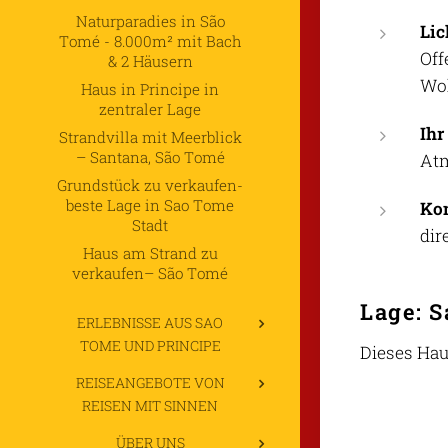
Naturparadies in São
Lic
Tomé - 8.000m² mit Bach
Off
& 2 Häusern
Woh
Haus in Principe in
zentraler Lage
Ihr
Strandvilla mit Meerblick
– Santana, São Tomé
Atm
Grundstück zu verkaufen-
beste Lage in Sao Tome
Kom
Stadt
dir
Haus am Strand zu
verkaufen– São Tomé
Lage: S
ERLEBNISSE AUS SAO
TOME UND PRINCIPE
Dieses Hau
REISEANGEBOTE VON
REISEN MIT SINNEN
ÜBER UNS