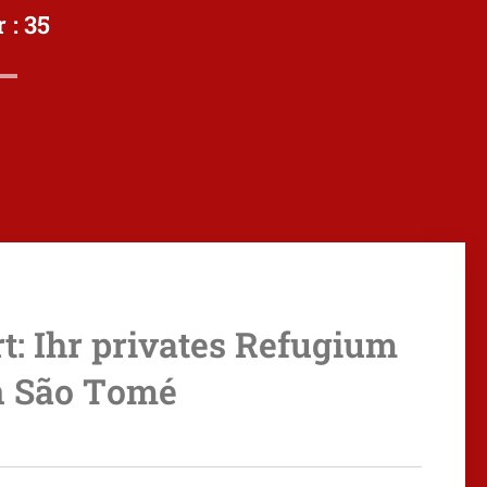
 :
35
: Ihr privates Refugium
n São Tomé