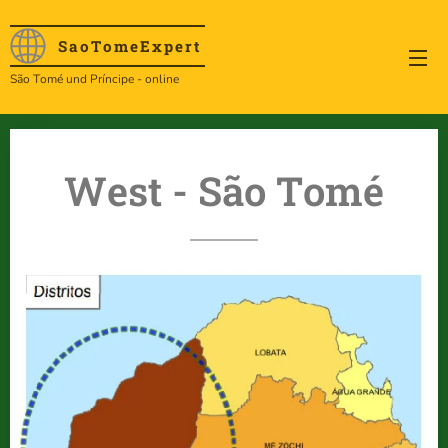
SaoTome
Expert
São Tomé und Príncipe - online
West - São Tomé