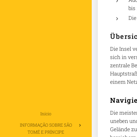
bis
Die
Übersi
Die Insel v
sich in ve
zentrale B
Hauptstraß
einem Netz
Navigi
Die meiste
Início
uneben und
INFORMAÇÃO SOBRE SÃO
Gelände zu
TOMÉ E PRÍNCIPE