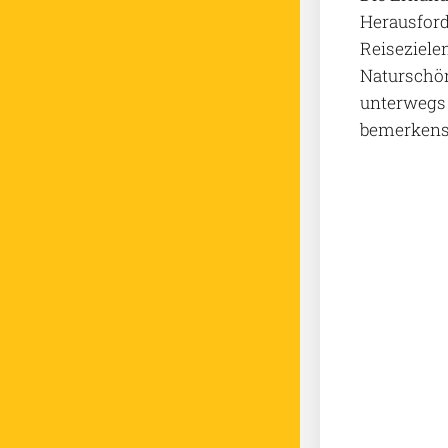
Herausford
Reiseziele
Naturschön
unterwegs 
bemerkensw