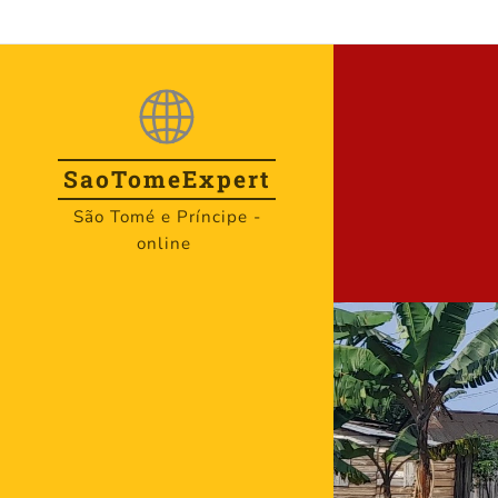
SaoTome
Expert
São Tomé e Príncipe -
online
.