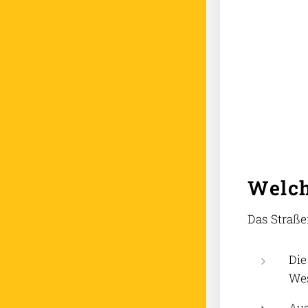
Welch
Das Straße
Die
Wes
Auc