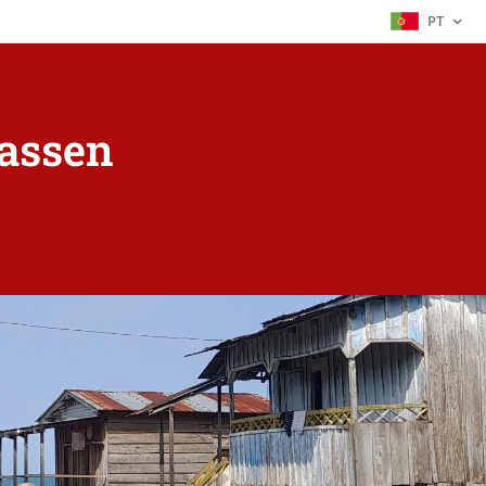
PT
assen