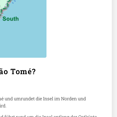
São Tomé?
omé und umrundet die Insel im Norden und
ird.
d führt rund um die Insel entlang der Ostküste