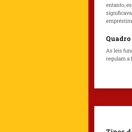
entanto, es
significava
empréstimos
Quadro 
As leis fun
regulam a 
Tipos d