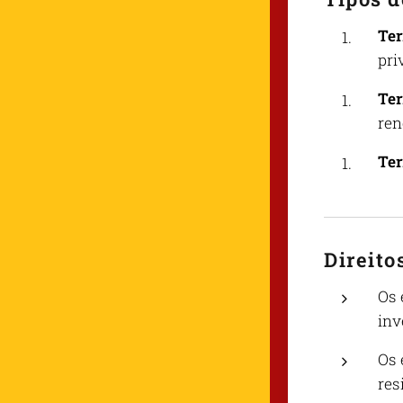
Ter
pri
Ter
ren
Ter
Direito
Os 
inv
Os 
res