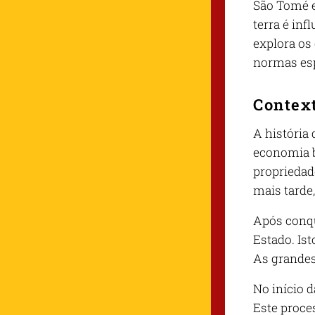
São Tomé e
terra é in
explora os 
normas espe
Context
A história
economia b
propriedad
mais tarde
Após conqu
Estado. Ist
As grandes
No início 
Este proces