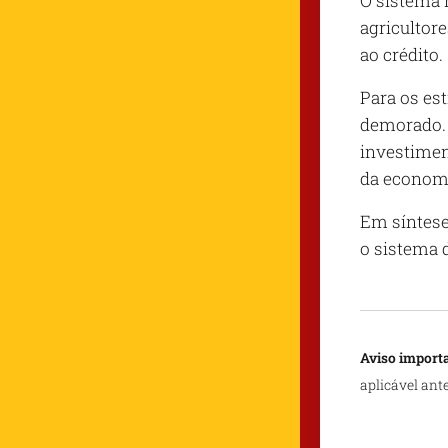
O sistema m
agricultore
ao crédito.
Para os es
demorado. 
investimen
da economia
Em síntese
o sistema 
Aviso importa
aplicável ant