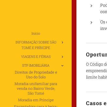
Pod
con
Os 
inv
Início
INFORMAÇÃO SOBRE SÃO
TOMÉ E PRÍNCIPE
Oportu
VIAGENS E FÉRIAS
O Código d
STP IMOBILIÁRIA
empreendim
Direitos de Propriedade e
limite habi
Uso do Solo
Moradia unifamiliar para
venda no Bairro Verde,
São Tomé
Moradia em Príncipe
Casos e
Encantadora casa à beira-