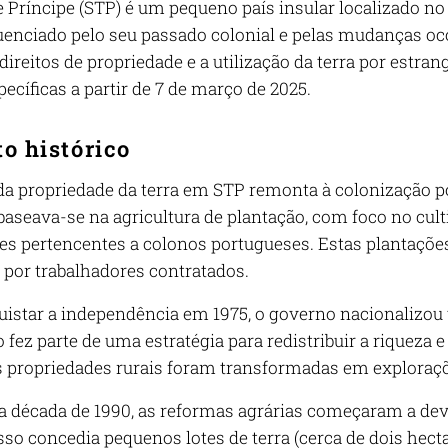
 Príncipe (STP) é um pequeno país insular localizado no
fluenciado pelo seu passado colonial e pelas mudanças o
direitos de propriedade e a utilização da terra por estran
cíficas a partir de 7 de março de 2025.
o histórico
 da propriedade da terra em STP remonta à colonização po
aseava-se na agricultura de plantação, com foco no cult
es pertencentes a colonos portugueses. Estas plantações
, por trabalhadores contratados.
istar a independência em 1975, o governo nacionalizou t
o fez parte de uma estratégia para redistribuir a riqueza e
 propriedades rurais foram transformadas em exploraçõe
da década de 1990, as reformas agrárias começaram a devo
so concedia pequenos lotes de terra (cerca de dois hecta