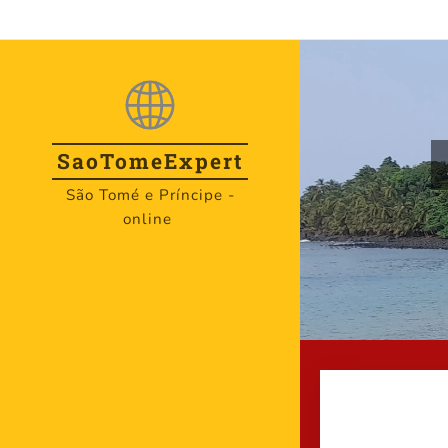
SaoTome
Expert
São Tomé e Príncipe -
online