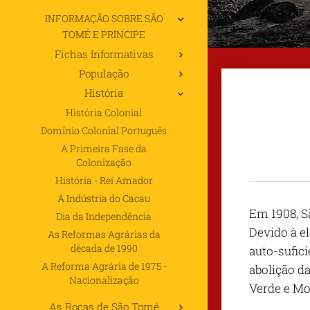
INFORMAÇÃO SOBRE SÃO
TOMÉ E PRÍNCIPE
Fichas Informativas
População
História
História Colonial
Domínio Colonial Português
A Primeira Fase da
Colonização
História - Rei Amador
A Indústria do Cacau
Em 1908, S
Dia da Independência
Devido à e
As Reformas Agrárias da
década de 1990
auto-sufici
A Reforma Agrária de 1975 -
abolição d
Nacionalização
Verde e M
As Roças de São Tomé