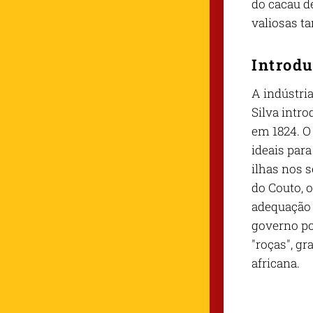
do cacau d
valiosas t
Introdu
A indústri
Silva intr
em 1824. O
ideais par
ilhas nos s
do Couto, 
adequação 
governo po
"roças", g
africana.