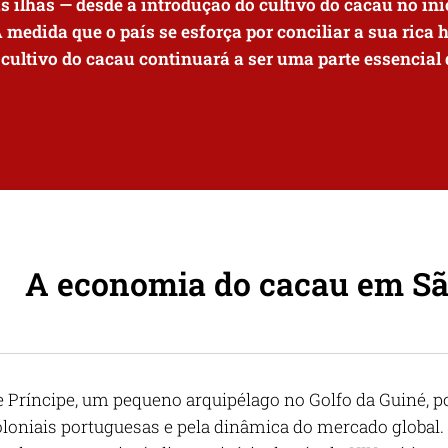
as ilhas — desde a introdução do cultivo do cacau no iní
 À medida que o país se esforça por conciliar a sua ric
 cultivo do cacau continuará a ser uma parte essencial
A economia do cacau em Sã
 Príncipe, um pequeno arquipélago no Golfo da Guiné, po
oloniais portuguesas e pela dinâmica do mercado global. 