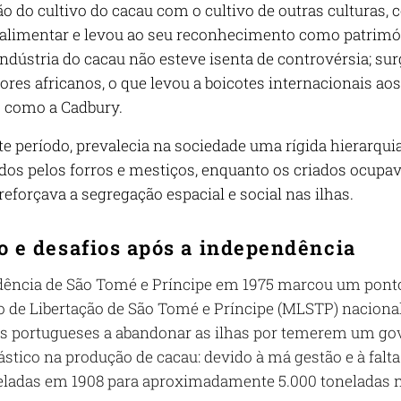
o do cultivo do cacau com o cultivo de outras culturas, 
alimentar e levou ao seu reconhecimento como patrimón
indústria do cacau não esteve isenta de controvérsia; su
dores africanos, o que levou a boicotes internacionais a
s como a Cadbury.
te período, prevalecia na sociedade uma rígida hierarqui
idos pelos forros e mestiços, enquanto os criados ocupav
reforçava a segregação espacial e social nas ilhas.
o e desafios após a independência
ência de São Tomé e Príncipe em 1975 marcou um ponto 
de Libertação de São Tomé e Príncipe (MLSTP) nacionali
s portugueses a abandonar as ilhas por temerem um go
ástico na produção de cacau: devido à má gestão e à falt
eladas em 1908 para aproximadamente 5.000 toneladas no