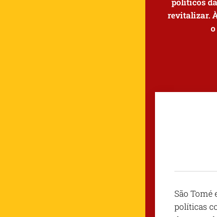
políticos d
revitalizar.
o
São Tomé e
políticas c