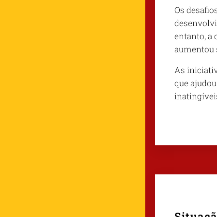
Os desafio
desenvolvi
entanto, a
aumentou s
As iniciati
que ajudou
inatingívei
Situaçã