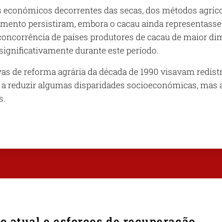
s económicos decorrentes das secas, dos métodos agrícol
mento persistiram, embora o cacau ainda representasse 
 concorrência de países produtores de cacau de maior d
ignificativamente durante este período.
vas de reforma agrária da década de 1990 visavam redistri
 a reduzir algumas disparidades socioeconómicas, mas 
s.
o atual e esforços de recuperação