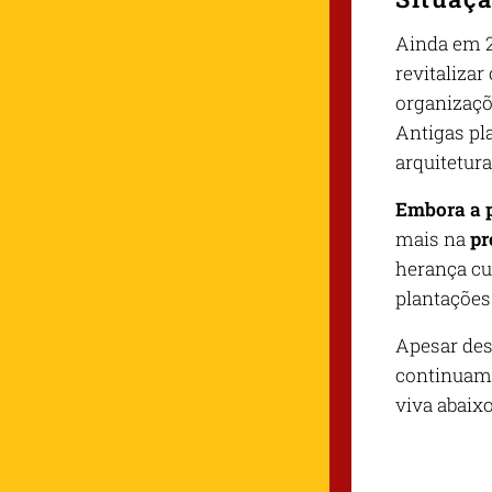
Ainda em 2
revitaliza
organizaçõ
Antigas pl
arquitetura
Embora a p
mais na
pr
herança cul
plantações
Apesar dest
continuam 
viva abaixo