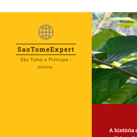
SaoTome
Expert
São Tomé e Príncipe -
online
A história