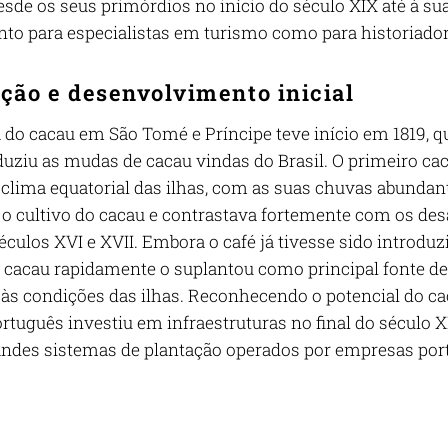
esde os seus primórdios no início do século XIX até à s
anto para especialistas em turismo como para historiador
ção e desenvolvimento inicial
a do cacau em São Tomé e Príncipe teve início em 1819, 
oduziu as mudas de cacau vindas do Brasil. O primeiro ca
 clima equatorial das ilhas, com as suas chuvas abundant
a o cultivo do cacau e contrastava fortemente com os des
éculos XVI e XVII. Embora o café já tivesse sido introdu
o cacau rapidamente o suplantou como principal fonte de
às condições das ilhas. Reconhecendo o potencial do c
rtuguês investiu em infraestruturas no final do século 
randes sistemas de plantação operados por empresas po