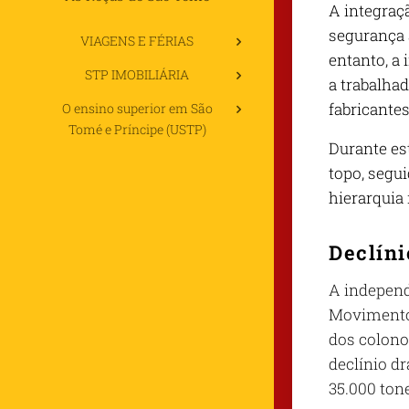
A integraçã
segurança 
VIAGENS E FÉRIAS
entanto, a 
STP IMOBILIÁRIA
a trabalha
fabricante
O ensino superior em São
Tomé e Príncipe (USTP)
Durante es
topo, segu
hierarquia 
Declíni
A independ
Movimento 
dos colono
declínio dr
35.000 ton