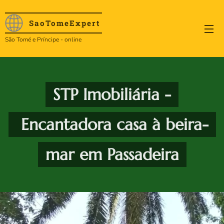
SaoTome
Expert
São Tomé e Príncipe - online
STP Imobiliária -
Encantadora casa à beira-
mar em Passadeira
.