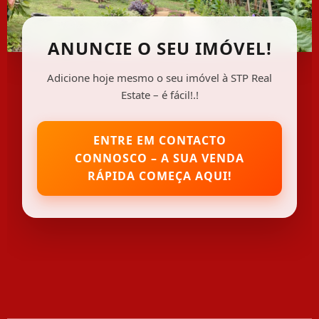
ANUNCIE O SEU IMÓVEL!
Adicione hoje mesmo o seu imóvel à STP Real
Estate – é fácil!.!
ENTRE EM CONTACTO
CONNOSCO – A SUA VENDA
RÁPIDA COMEÇA AQUI!