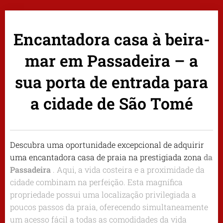
Encantadora casa à beira-
mar em Passadeira – a
sua porta de entrada para
a cidade de São Tomé
Descubra uma oportunidade excepcional de adquirir
uma encantadora casa de praia na prestigiada zona
da
Passadeira
. Aqui, a vida costeira e a proximidade da
cidade combinam na perfeição. Esta magnífica
propriedade possui uma localização privilegiada a
poucos passos da praia, oferecendo simultaneamente
um acesso fácil a todas as comodidades da vida