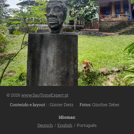
© 2026
www.SaoTomeExpert.pt
Conteúdo e layout
:
: Günter Dietz
Fotos:
Günther Zeber
Idiomas
Deutsch
English
Português