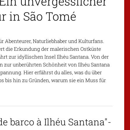
 Ein unvergesslicher
ur in São Tomé
für Abenteurer, Naturliebhaber und Kulturfans.
iert die Erkundung der malerischen Ostküste
rt zur idyllischen Insel Ilhéu Santana. Von der
in zur unberührten Schönheit von Ilhéu Santana
pannung. Hier erfährst du alles, was du über
ps bis hin zu Gründen, warum sie ein Muss für
de barco à Ilhéu Santana"-