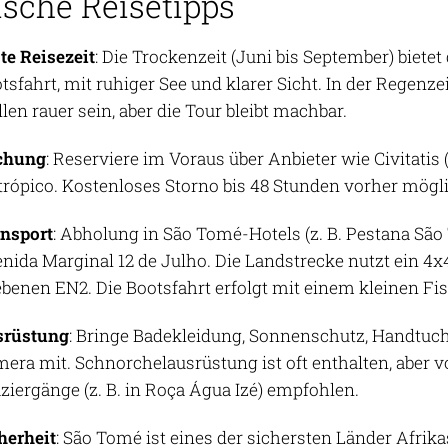
ische Reisetipps
te Reisezeit
: Die Trockenzeit (Juni bis September) biete
tsfahrt, mit ruhiger See und klarer Sicht. In der Regenz
len rauer sein, aber die Tour bleibt machbar.
chung
: Reserviere im Voraus über Anbieter wie Civitati
trópico. Kostenloses Storno bis 48 Stunden vorher mögl
nsport
: Abholung in São Tomé-Hotels (z. B. Pestana Sã
nida Marginal 12 de Julho. Die Landstrecke nutzt ein 4
benen EN2. Die Bootsfahrt erfolgt mit einem kleinen Fis
srüstung
: Bringe Badekleidung, Sonnenschutz, Handtuc
era mit. Schnorchelausrüstung ist oft enthalten, aber 
ziergänge (z. B. in Roça Água Izé) empfohlen.
herheit
: São Tomé ist eines der sichersten Länder Afrik