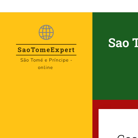
Sao 
SaoTome
Expert
São Tomé e Príncipe -
online