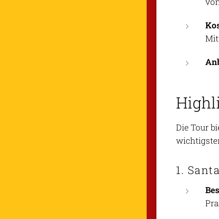
von
Ko
Mit
Anb
Highl
Die Tour b
wichtigste
1. Sant
Be
Pra