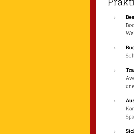
Prakt
Bes
Boo
Wel
Bu
Sol
Tra
Ave
une
Au
Kam
Spa
Sic