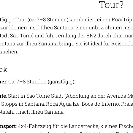
Tour?
tägige Tour (ca. 7–8 Stunden) kombiniert einen Roadtrip
 zur kleinen Insel Ilhéu Santana, einer unbewohnten Inse
tadt São Tomé und führt entlang der EN2 durch charmante
ntana zur Ilhéu Santana bringt. Sie ist ideal für Reisend
 suchen.
ick
uer
: Ca. 7–8 Stunden (ganztägig).
ute
: Start in São Tomé Stadt (Abholung an der Avenida Ma
 Stopps in Santana, Roça Água Izé, Boca do Inferno, Prai
tsfahrt nach Ilhéu Santana.
nsport
: 4x4-Fahrzeug für die Landstrecke, kleines Fische