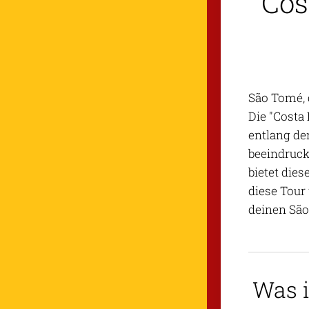
Cos
São Tomé, d
Die "Costa
entlang der
beeindruck
bietet dies
diese Tour
deinen São
Was i