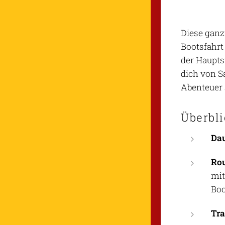
Diese ganz
Bootsfahrt
der Haupts
dich von Sa
Abenteuer
Überbl
Da
Ro
mit
Boo
Tra