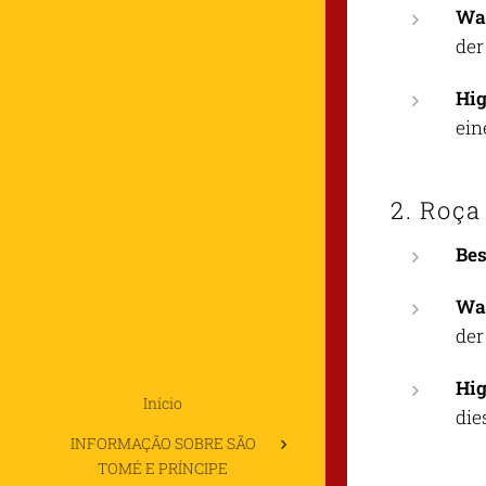
Was
der
Hig
ein
2. Roça
Be
Was
der
Hig
Início
die
INFORMAÇÃO SOBRE SÃO
TOMÉ E PRÍNCIPE