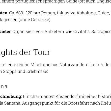
 einem portugiesischsprachigen Guide (oft auch Englisc
sten
: Ca. €80–120 pro Person, inklusive Abholung, Guide,
tagessen (ohne Getränke).
ieter
: Organisiert von Anbietern wie Civitatis, Soltrópi
ights der Tour
ietet eine reiche Mischung aus Naturwundern, kulturellen
n Stopps und Erlebnisse:
ana
schreibung
: Ein charmantes Küstendorf mit einer histor
ia Santana, Ausgangspunkt für die Bootsfahrt nach Ilhéu