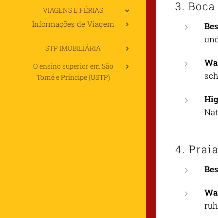
3. Boca
VIAGENS E FÉRIAS
Informações de Viagem
Be
und
STP IMOBILIÁRIA
Was
O ensino superior em São
sch
Tomé e Príncipe (USTP)
Hig
Nat
4. Prai
Be
Was
ruh