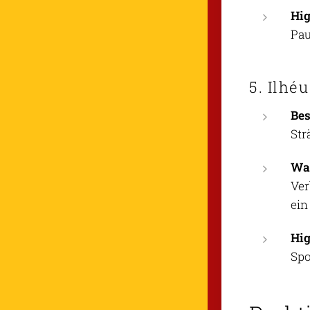
Hig
Pau
5. Ilhé
Be
Str
Was
Ver
ein
Hig
Spo