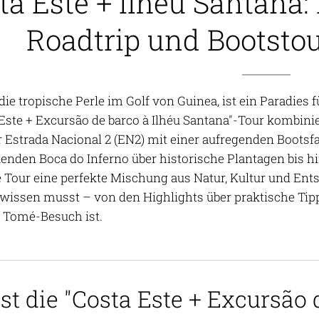
ta Este + Ilhéu Santana:
Roadtrip und Bootsto
ie tropische Perle im Golf von Guinea, ist ein Paradies 
 Este + Excursão de barco à Ilhéu Santana"-Tour kombin
 Estrada Nacional 2 (EN2) mit einer aufregenden Bootsfah
enden Boca do Inferno über historische Plantagen bis h
e Tour eine perfekte Mischung aus Natur, Kultur und Ents
 wissen musst – von den Highlights über praktische Tip
 Tomé-Besuch ist.
st die "Costa Este + Excursão 