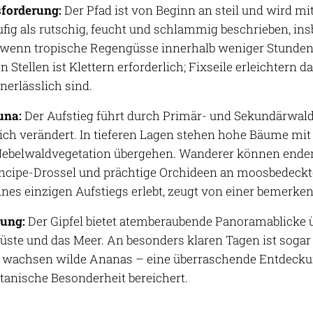
forderung:
Der Pfad ist von Beginn an steil und wird m
ufig als rutschig, feucht und schlammig beschrieben, i
 wenn tropische Regengüsse innerhalb weniger Stunden
n Stellen ist Klettern erforderlich; Fixseile erleichter
nerlässlich sind.
una:
Der Aufstieg führt durch Primär- und Sekundärwal
ich verändert. In tieferen Lagen stehen hohe Bäume mit 
Nebelwaldvegetation übergehen. Wanderer können endem
íncipe-Drossel und prächtige Orchideen an moosbedeckt
nes einzigen Aufstiegs erlebt, zeugt von einer bemerke
nung:
Der Gipfel bietet atemberaubende Panoramablicke ü
Küste und das Meer. An besonders klaren Tagen ist sogar 
 wachsen wilde Ananas – eine überraschende Entdeckung
tanische Besonderheit bereichert.