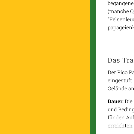
begangene 
(manche Qu
"Felsenleuc
papageienk
Das Tra
Der Pico P
eingestuft.
Gelände a
Dauer:
Die 
und Beding
für den Au
erreichten 