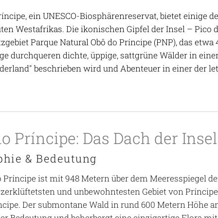
Príncipe, ein UNESCO-Biosphärenreservat, bietet einige 
en Westafrikas. Die ikonischen Gipfel der Insel – Pico 
zgebiet Parque Natural Obô do Príncipe (PNP), das etwa 
 durchqueren dichte, üppige, sattgrüne Wälder in einer L
erland" beschrieben wird und Abenteuer in einer der le
do Príncipe: Das Dach der Insel
phie & Bedeutung
o Príncipe ist mit 948 Metern über dem Meeresspiegel der
 zerklüftetsten und unbewohntesten Gebiet von Príncipe 
ncipe. Der submontane Wald in rund 600 Metern Höhe am
er Bedeutung und beherbergt eine einzigartige Flora mit