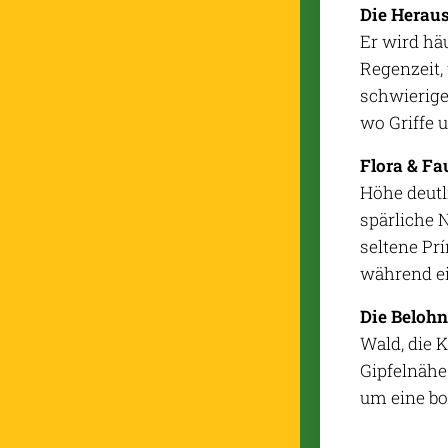
Die Heraus
Er wird hä
Regenzeit,
schwierige
wo Griffe u
Flora & Fa
Höhe deutl
spärliche 
seltene Pr
während ei
Die Beloh
Wald, die 
Gipfelnähe
um eine bo