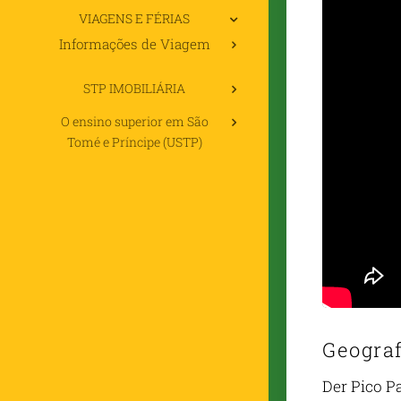
VIAGENS E FÉRIAS
Informações de Viagem
STP IMOBILIÁRIA
O ensino superior em São
Tomé e Príncipe (USTP)
Geograf
Der Pico P