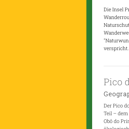
Die Insel 
Wanderrout
Naturschut
Wanderwege
"Naturwund
verspricht.
Pico 
Geogra
Der Pico d
Teil – dem
Obô do Prí
ökologisch