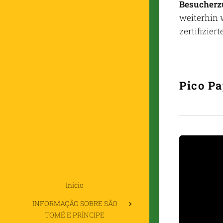
Besucherz
weiterhin 
zertifizie
Pico P
Início
INFORMAÇÃO SOBRE SÃO
TOMÉ E PRÍNCIPE