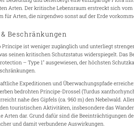
erten Arten. Der kritische Lebensraum erstreckt sich vom
 für Arten, die nirgendwo sonst auf der Erde vorkomm
 & Beschränkungen
o Príncipe ist weniger zugänglich und unterliegt stren
was seinen kritischen Schutzstatus widerspiegelt. Das B
 Protection – Type 1" ausgewiesen, der höchsten Schutzk
schränkungen.
ftliche Expeditionen und Überwachungspfade erreichen
rben bedrohten Príncipe-Drossel (Turdus xanthorhynch
reicht nahe des Gipfels (ca. 960 m) den Nebelwald. Aller
n touristischen Aktivitäten, insbesondere das Wandern,
 Arten dar. Grund dafür sind die Beeinträchtigungen 
ucher und damit verbundene Auswirkungen.