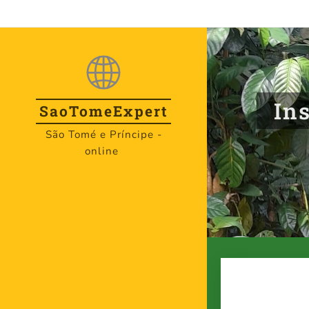
Ins
SaoTome
Expert
São Tomé e Príncipe -
online