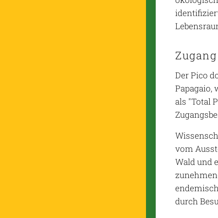
identifizi
Lebensraum
Zugang
Der Pico d
Papagaio, 
als "Total
Zugangsbe
Wissenscha
vom Ausste
Wald und er
zunehmende
endemische
durch Bes