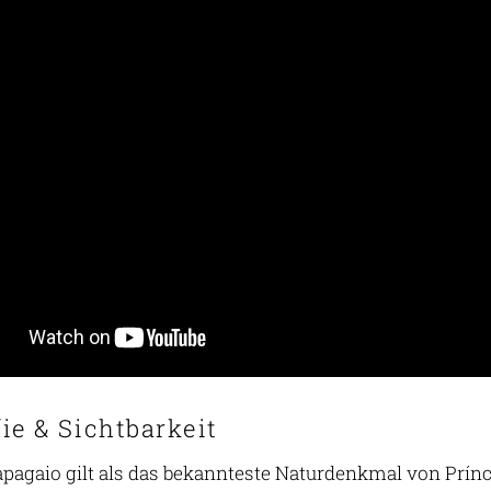
ie & Sichtbarkeit
apagaio gilt als das bekannteste Naturdenkmal von Prínci