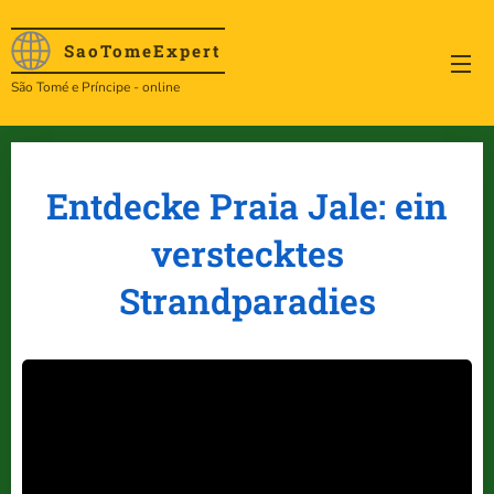
SaoTome
Expert
São Tomé e Príncipe - online
Entdecke Praia Jale: ein
verstecktes
Strandparadies