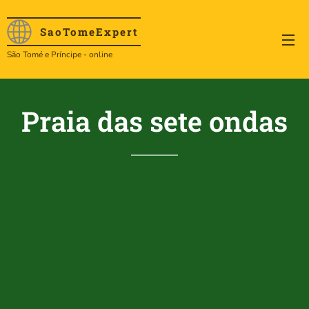
SaoTome
Expert
São Tomé e Príncipe - online
Praia das sete ondas